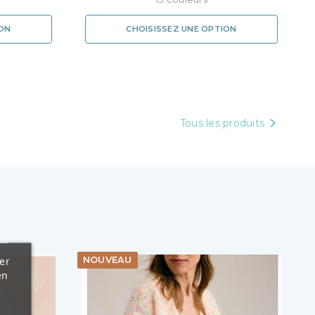
ION
CHOISISSEZ UNE OPTION

Tous les produits
er
NOUVEAU
en