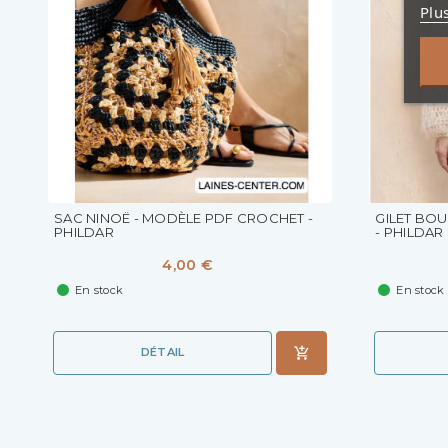
Plu
SAC NINOË - MODÈLE PDF CROCHET -
GILET BO
PHILDAR
- PHILDAR
4,00 €
En stock
En stock
DÉTAIL