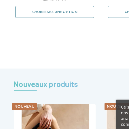
CHOISISSEZ UNE OPTION
CH
Nouveaux produits
Ce s
NOUVEAU
NOUVEAU
nos 
ana
cons