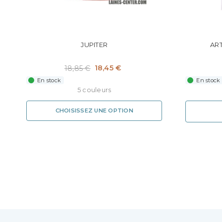
JUPITER
ART
18,45 €
18,85 €
En stock
En stock
5 couleurs
CHOISISSEZ UNE OPTION