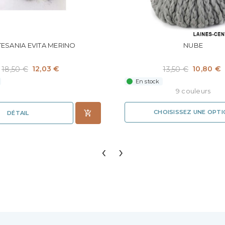
ESANIA EVITA MERINO
NUBE
12,03 €
10,80 €
18,50 €
13,50 €
En stock
9 couleurs
CHOISISSEZ UNE OPT
DÉTAIL
‹
›