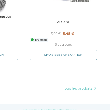
PEGASE
5,45 €
5,55 €
En stock
5 couleurs
ION
CHOISISSEZ UNE OPTION

Tous les produits