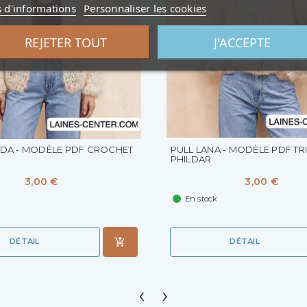
s d'informations
Personnaliser les cookies
REJETER TOUT
J'ACCEPTE
UDA - MODÈLE PDF CROCHET
PULL LANA - MODÈLE PDF TRI
PHILDAR
3,00 €
3,00 €
En stock
DÉTAIL
DÉTAIL
‹
›