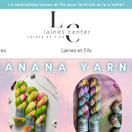
e spécialiste laines et fils en France pour le tricot et le croch
Des fils de qualité à tous les prix pour toutes vos envies !
Livraison offerte à partir de 58 € d’achat
Le spécialiste laines et fils pour le tricot et le crochet
res
Laines et Fils