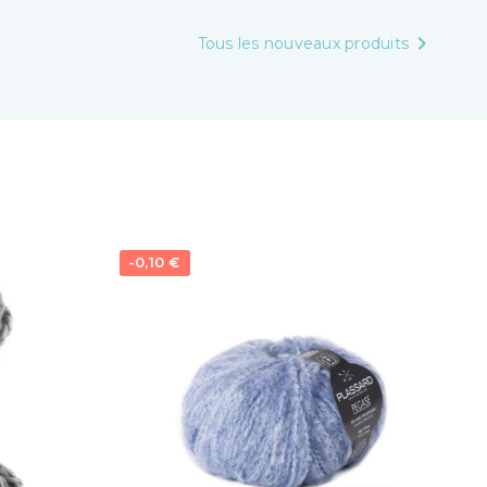

Tous les nouveaux produits
-0,10 €
-