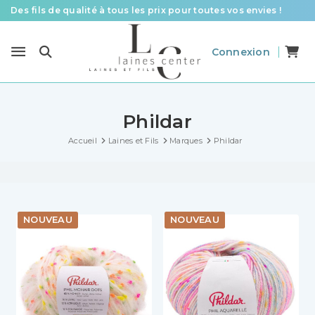
Des fils de qualité à tous les prix pour toutes vos envies !
Livraison offerte à partir de 58 € d’achat
Connexion
Le spécialiste laines et fils en France pour le tricot et le crochet
Phildar
Accueil
Laines et Fils
Marques
Phildar
NOUVEAU
NOUVEAU