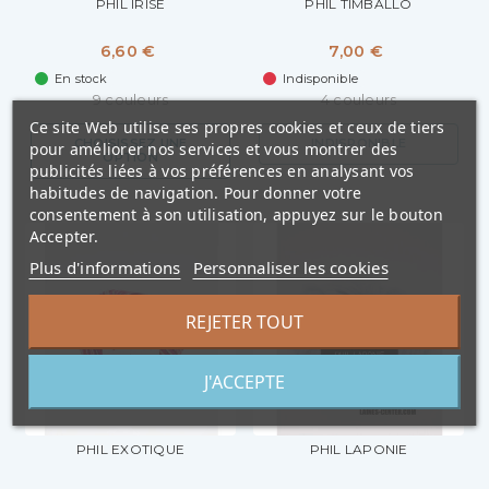
PHIL IRISÉ
PHIL TIMBALLO
6,60 €
7,00 €
En stock
Indisponible
9 couleurs
4 couleurs
Ce site Web utilise ses propres cookies et ceux de tiers
CHOISISSEZ UNE
INDISPONIBLE
pour améliorer nos services et vous montrer des
OPTION
publicités liées à vos préférences en analysant vos
habitudes de navigation. Pour donner votre
consentement à son utilisation, appuyez sur le bouton
Accepter.
Plus d'informations
Personnaliser les cookies
REJETER TOUT
J'ACCEPTE
PHIL EXOTIQUE
PHIL LAPONIE