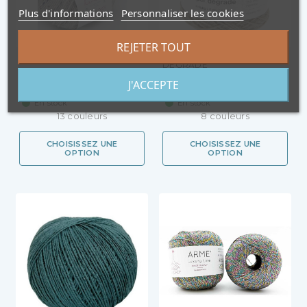
Plus d'informations
Personnaliser les cookies
REJETER TOUT
HOLIDAY TWEED
SOCKS SUPER SOFT SUPER
DÉGRADÉ
J'ACCEPTE
4,95 €
4,95 €
En stock
En stock
13 couleurs
8 couleurs
CHOISISSEZ UNE
CHOISISSEZ UNE
OPTION
OPTION