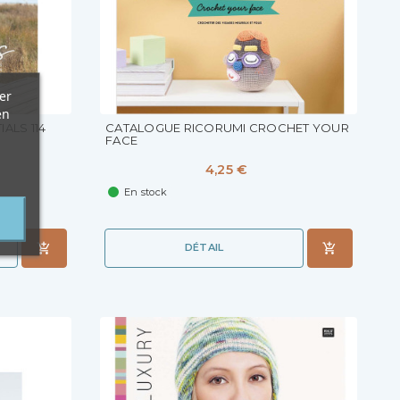
er
en
ALS 114
CATALOGUE RICORUMI CROCHET YOUR
FACE
4,25 €
En stock
DÉTAIL