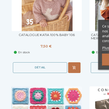
Ce s
nos 
CATALOGUE KATIA 100% BABY 106
CATALOGU
ana
MERINOS 
cons
7,50 €
Plu
En stock
En stock
DÉTAIL