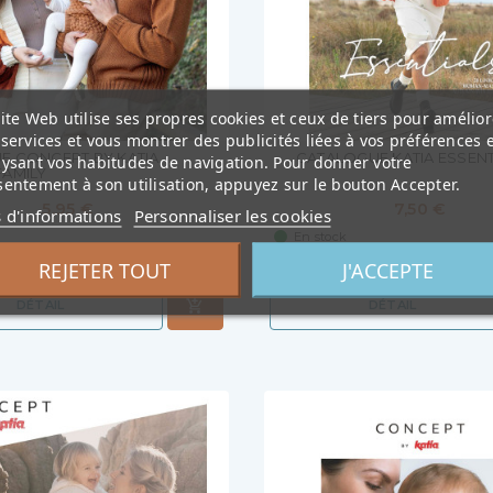
ite Web utilise ses propres cookies et ceux de tiers pour amélior
services et vous montrer des publicités liées à vos préférences 
E CONCEPT BY KATIA
CATALOGUE KATIA ESSENTI
lysant vos habitudes de navigation. Pour donner votre
FAMILY
entement à son utilisation, appuyez sur le bouton Accepter.
5,95 €
7,50 €
s d'informations
Personnaliser les cookies
En stock
REJETER TOUT
J'ACCEPTE
DÉTAIL
DÉTAIL