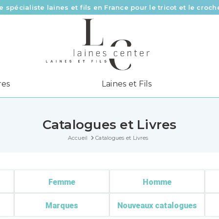
Des fils de qualité à tous les prix pour toutes vos envies !
Livraison offerte à partir de 58 € d’achat
e spécialiste laines et fils en France pour le tricot et le croch
res
Laines et Fils
Catalogues et Livres
Accueil
Catalogues et Livres
Femme
Homme
Marques
Nouveaux catalogues