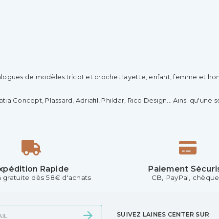
logues de modèles tricot et crochet layette, enfant, femme et homm
a Concept, Plassard, Adriafil, Phildar, Rico Design... Ainsi qu'une sé
xpédition Rapide
Paiement Sécuri
n gratuite dès 58€ d'achats
CB, PayPal, chèque.
SUIVEZ LAINES CENTER SUR