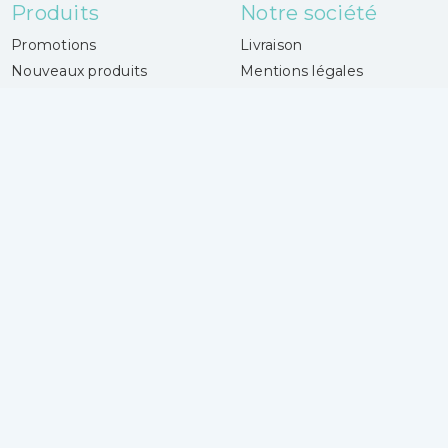
Produits
Notre société
Promotions
Livraison
Nouveaux produits
Mentions légales
Meilleures ventes
Conditions Générales de
vente - CGV
Votre magasin
Paiement sécurisé
Contactez-nous
Magasins
Laines Center
Votre compte
4 boulevard Gueidon
Connexion
13013 Marseille
Mes alertes
France
04 91 06 50 50
Lundi :
14h30 - 18h30