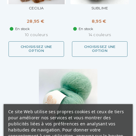
CECILIA
SUBLIME
28,95 €
8,95 €
En stock
En stock
10 couleurs
14 couleurs
CHOISISSEZ UNE
CHOISISSEZ UNE
OPTION
OPTION
Ce site Web utilise ses propres cookies et ceux de tiers
pour améliorer nos services et vous montrer des
publicités liées à vos préférences en analysant vos
habitudes de navigation. Pour donner votre
SOFIA
consentement à son utilisation, appuyez sur le bouton