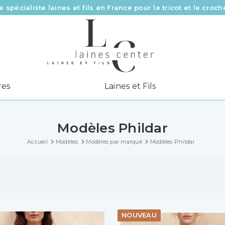
Des fils de qualité à tous les prix pour toutes vos envies !
Livraison offerte à partir de 58 € d’achat
e spécialiste laines et fils en France pour le tricot et le croch
res
Laines et Fils
Modèles Phildar
Accueil
Modèles
Modèles par marque
Modèles Phildar
NOUVEAU