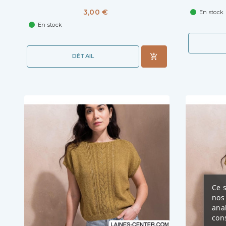
3,00 €
En stock
En stock
DÉTAIL
Ce s
nos 
ana
cons