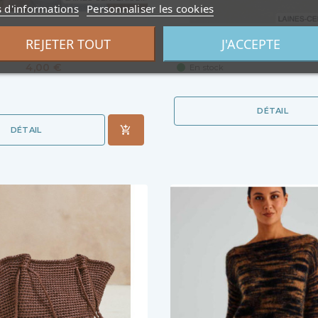
s d'informations
Personnaliser les cookies
ÉON - MODÈLE PDF TRICOT
KIT SAC HUGO - CRO
REJETER TOUT
J'ACCEPTE
4,00 €
En stock
DÉTAIL
DÉTAIL