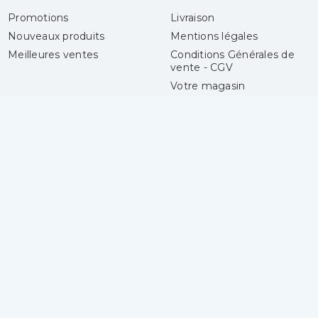
Promotions
Livraison
Nouveaux produits
Mentions légales
Meilleures ventes
Conditions Générales de
vente - CGV
Votre magasin
Paiement sécurisé
Contactez-nous
Magasins
Laines Center
Votre compte
4 boulevard Gueidon
Connexion
13013 Marseille
Mes alertes
France
04 91 06 50 50
Lundi :
14h30 - 18h30
Mardi au samedi :