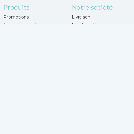
Produits
Notre société
Promotions
Livraison
Nouveaux produits
Mentions légales
Meilleures ventes
Conditions Générales de
vente - CGV
Votre magasin
Paiement sécurisé
Contactez-nous
Magasins
Laines Center
Votre compte
4 boulevard Gueidon
Connexion
13013 Marseille
Mes alertes
France
04 91 06 50 50
Lundi :
14h30 - 18h30