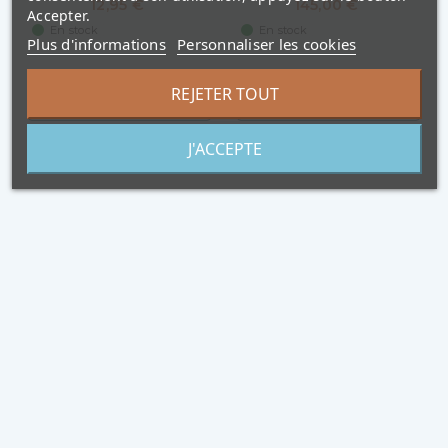
12,95 €
145,00 €
Accepter.
En stock
En stock
Plus d'informations
Personnaliser les cookies
CHOISISSEZ UNE
CHOISISSEZ UNE
REJETER TOUT
OPTION
OPTION
J'ACCEPTE