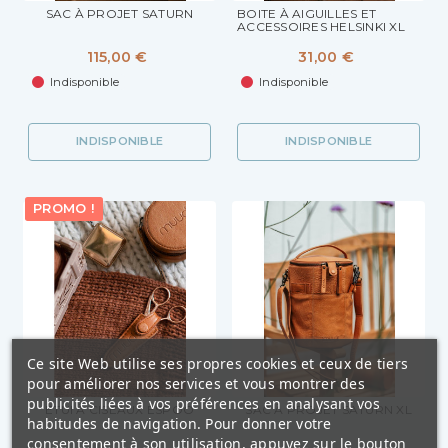
SAC À PROJET SATURN
BOITE À AIGUILLES ET
ACCESSOIRES HELSINKI XL
115,00 €
31,00 €
Indisponible
Indisponible
INDISPONIBLE
INDISPONIBLE
PROMO !
Ce site Web utilise ses propres cookies et ceux de tiers
pour améliorer nos services et vous montrer des
publicités liées à vos préférences en analysant vos
ETUI À CISEAUX ESPOO
SAC À PROJET SATURN XL
habitudes de navigation. Pour donner votre
consentement à son utilisation, appuyez sur le bouton