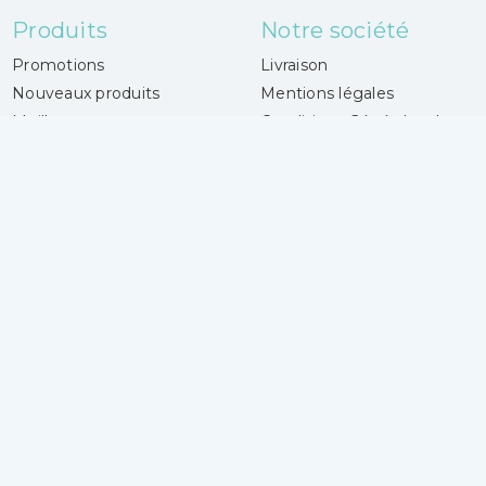
Produits
Notre société
Promotions
Livraison
Nouveaux produits
Mentions légales
Meilleures ventes
Conditions Générales de
vente - CGV
Votre magasin
Paiement sécurisé
Contactez-nous
Magasins
Laines Center
Votre compte
4 boulevard Gueidon
Connexion
13013 Marseille
Mes alertes
France
04 91 06 50 50
Lundi :
14h30 - 18h30