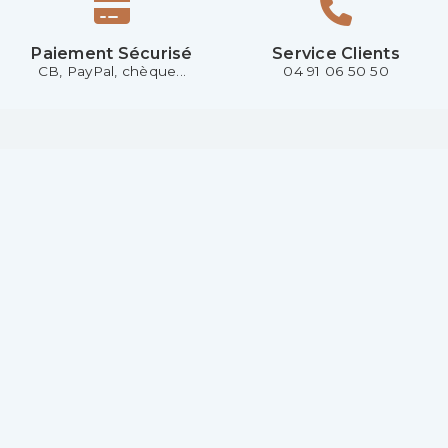
Paiement Sécurisé
Service Clients
CB, PayPal, chèque...
04 91 06 50 50
SUIVEZ LAINES CENTER SUR
Produits
Notre société
Promotions
Livraison
Nouveaux produits
Mentions légales
Meilleures ventes
Conditions Générales de
vente - CGV
Votre magasin