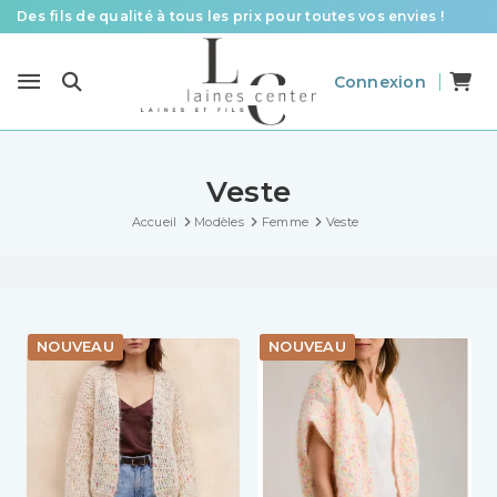
Des fils de qualité à tous les prix pour toutes vos envies !
Livraison offerte à partir de 58 € d’achat
Connexion
Le spécialiste laines et fils en France pour le tricot et le crochet
Veste
Accueil
Modèles
Femme
Veste
NOUVEAU
NOUVEAU