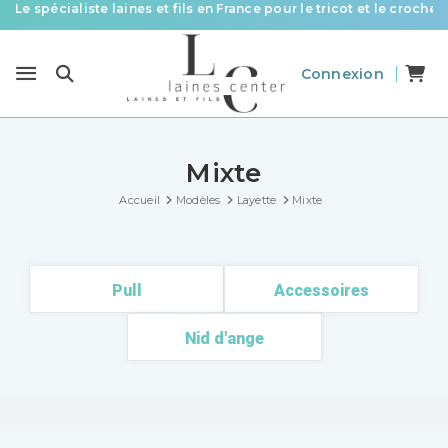
Des fils de qualité à tous les prix pour toutes vos envies !
Livraison offerte à partir de 58 € d’achat
Connexion
Le spécialiste laines et fils en France pour le tricot et le crochet
Mixte
Accueil
Modèles
Layette
Mixte
Pull
Accessoires
Nid d'ange