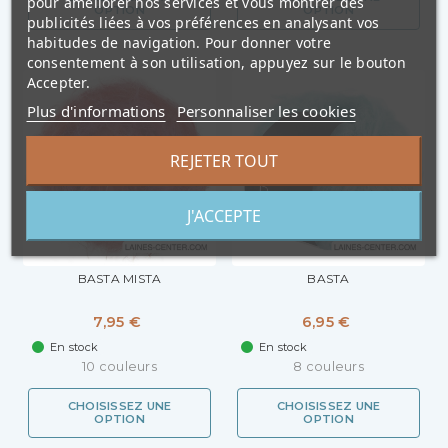
pour améliorer nos services et vous montrer des
OPTION
OPTION
publicités liées à vos préférences en analysant vos
habitudes de navigation. Pour donner votre
consentement à son utilisation, appuyez sur le bouton
Accepter.
Plus d'informations
Personnaliser les cookies
REJETER TOUT
J'ACCEPTE
BASTA MISTA
BASTA
7,95 €
6,95 €
En stock
En stock
10 couleurs
8 couleurs
CHOISISSEZ UNE
CHOISISSEZ UNE
OPTION
OPTION