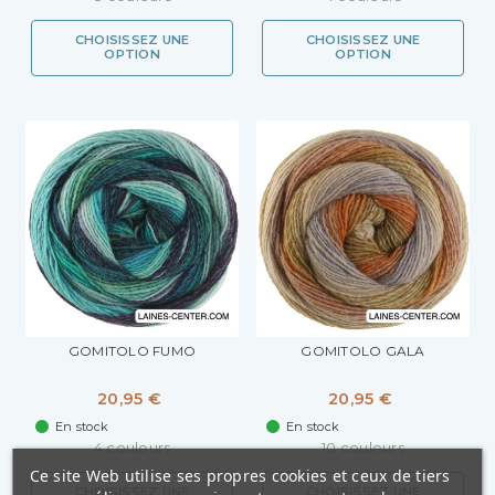
CHOISISSEZ UNE
CHOISISSEZ UNE
OPTION
OPTION
GOMITOLO FUMO
GOMITOLO GALA
20,95 €
20,95 €
En stock
En stock
4 couleurs
10 couleurs
Ce site Web utilise ses propres cookies et ceux de tiers
CHOISISSEZ UNE
CHOISISSEZ UNE