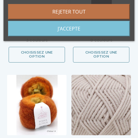
REJETER TOUT
ECHOS MOULINÉ
POEMA BIG
5,55 €
13,95 €
J'ACCEPTE
En stock
En stock
3 couleurs
8 couleurs
CHOISISSEZ UNE
CHOISISSEZ UNE
OPTION
OPTION