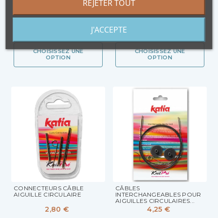
REJETER TOUT
AIGUILLES CIRCULAIRES...
KNITPRO SYMFONIE
4,25 €
8,20 €
En stock
En stock
J'ACCEPTE
CHOISISSEZ UNE
CHOISISSEZ UNE
OPTION
OPTION
CONNECTEURS CÂBLE
CÂBLES
AIGUILLE CIRCULAIRE
INTERCHANGEABLES POUR
AIGUILLES CIRCULAIRES...
2,80 €
4,25 €