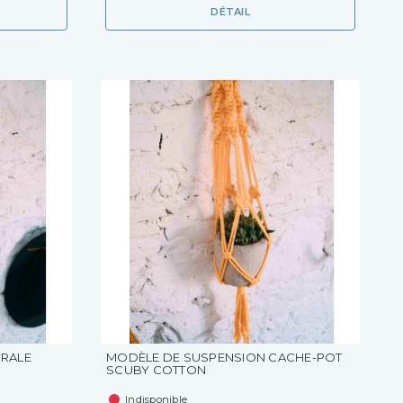
DÉTAIL
RALE
MODÈLE DE SUSPENSION CACHE-POT
SCUBY COTTON
Indisponible