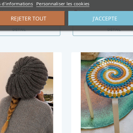
TTON
s d'informations
Personnaliser les cookies
ble
Indisponible
REJETER TOUT
J'ACCEPTE
DÉTAIL
DÉTAIL