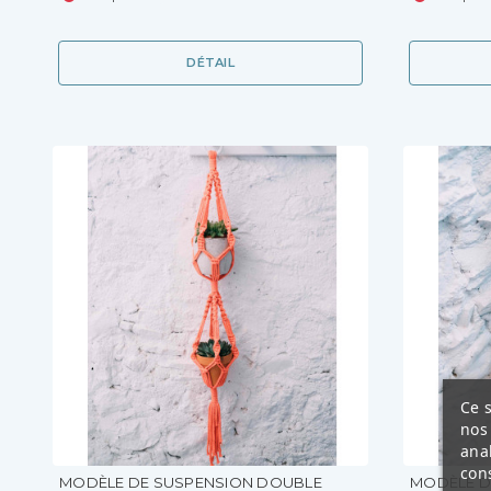
DÉTAIL
Ce s
nos 
ana
cons
MODÈLE DE SUSPENSION DOUBLE
MODÈLE D