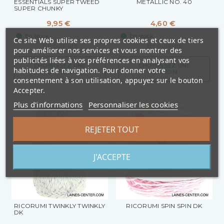
ESSENTIALS SUPER TWEED
METALLIC NO. 40
SUPER CHUNKY
9,95 €
4,60 €
En stock
En stock
Ce site Web utilise ses propres cookies et ceux de tiers
6 couleurs
6 couleurs
pour améliorer nos services et vous montrer des
publicités liées à vos préférences en analysant vos
CHOISISSEZ UNE
CHOISISSEZ UNE
habitudes de navigation. Pour donner votre
OPTION
OPTION
consentement à son utilisation, appuyez sur le bouton
Accepter.
Plus d'informations
Personnaliser les cookies
REJETER TOUT
J'ACCEPTE
RICORUMI TWINKLY TWINKLY
RICORUMI SPIN SPIN DK
DK