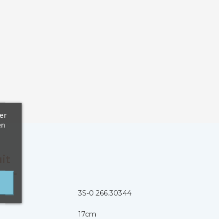
er
en
it
3S-0.266.30344
17cm