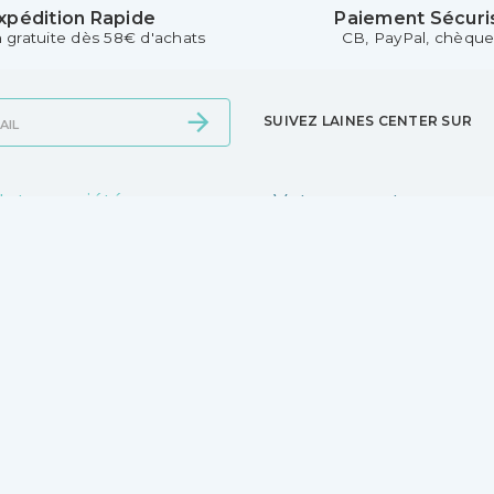
xpédition Rapide
Paiement Sécuri
n gratuite dès 58€ d'achats
CB, PayPal, chèque.
SUIVEZ LAINES CENTER SUR
otre société
Votre compte
ivraison
Connexion
entions légales
Mes alertes
onditions Générales de
ente - CGV
otre magasin
aiement sécurisé
ontactez-nous
agasins