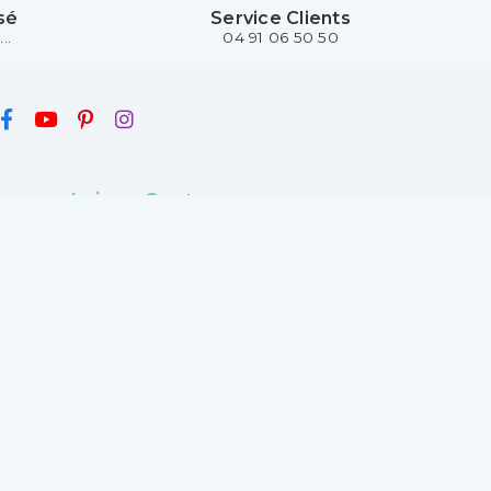
sé
Service Clients
..
04 91 06 50 50
Laines Center
4 boulevard Gueidon
13013 Marseille
France
04 91 06 50 50
Lundi :
14h30 - 18h30
Mardi au samedi :
9h30 - 13h00 et 14h30 -
18h30