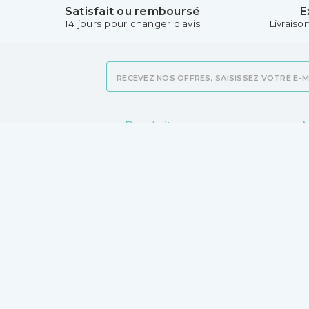
Satisfait ou remboursé
E
14 jours pour changer d'avis
Livraiso
Produits
N
Promotions
L
Nouveaux produits
M
Meilleures ventes
C
v
V
P
C
M