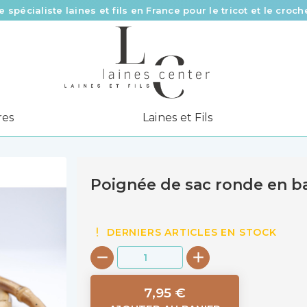
e spécialiste laines et fils en France pour le tricot et le croch
Des fils de qualité à tous les prix pour toutes vos envies !
Livraison offerte à partir de 58 € d’achat
res
Laines et Fils
Poignée de sac ronde en 
DERNIERS ARTICLES EN STOCK
7,95 €