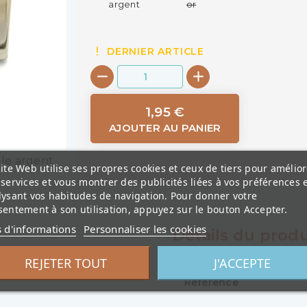
argent
or
DERNIER ARTICLE
1,95 €
AJOUTER AU PANIER
lle argent
ite Web utilise ses propres cookies et ceux de tiers pour amélior
services et vous montrer des publicités liées à vos préférences 
lysant vos habitudes de navigation. Pour donner votre
entement à son utilisation, appuyez sur le bouton Accepter.
s d'informations
Personnaliser les cookies
Détails du produ
REJETER TOUT
J'ACCEPTE
Référence