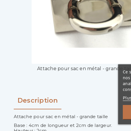
Attache pour sac en métal - grande tai
Ce s
nos 
ana
cons
Plu
Description
Attache pour sac en métal - grande taille
Base : 4cm de longueur et 2cm de largeur.
Hauteur : 2cm