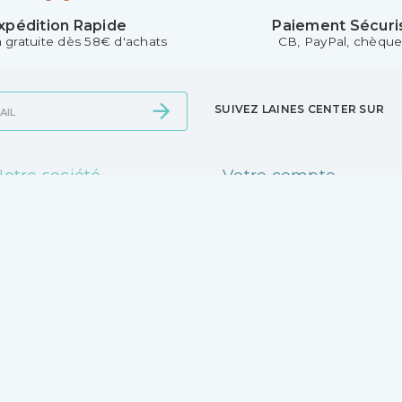
xpédition Rapide
Paiement Sécuri
n gratuite dès 58€ d'achats
CB, PayPal, chèque.
SUIVEZ LAINES CENTER SUR
otre société
Votre compte
ivraison
Connexion
entions légales
Mes alertes
onditions Générales de
ente - CGV
otre magasin
aiement sécurisé
ontactez-nous
agasins