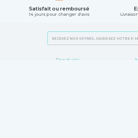
Satisfait ou remboursé
E
14 jours pour changer d'avis
Livraiso
Produits
N
Promotions
L
Nouveaux produits
M
Meilleures ventes
C
v
V
P
C
M