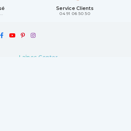
sé
Service Clients
..
04 91 06 50 50
Laines Center
4 boulevard Gueidon
13013 Marseille
France
04 91 06 50 50
Lundi :
14h30 - 18h30
Mardi au samedi :
9h30 - 13h00 et 14h30 -
18h30