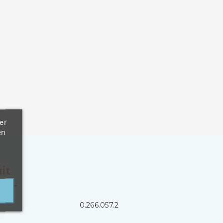
er
en
it
0.266.057.2