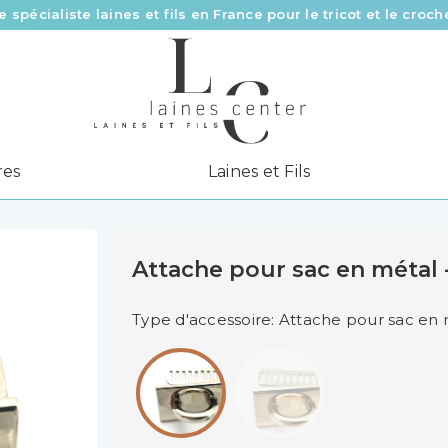
Des fils de qualité à tous les prix pour toutes vos envies !
Livraison offerte à partir de 58 € d’achat
e spécialiste laines et fils en France pour le tricot et le croch
res
Laines et Fils
Attache pour sac en métal -
Type d'accessoire: Attache pour sac en m