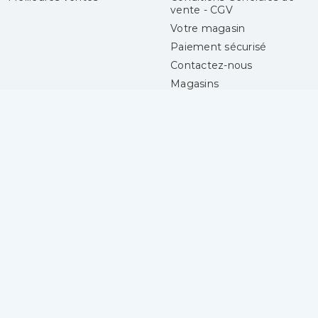
vente - CGV
Votre magasin
Paiement sécurisé
Contactez-nous
Magasins
Laines Center
Votre compte
4 boulevard Gueidon
Connexion
13013 Marseille
Mes alertes
France
04 91 06 50 50
Lundi :
14h30 - 18h30
Mardi au samedi :
9h30 - 13h00 et
14h30 - 18h30
© 2017-2026 Laines Center