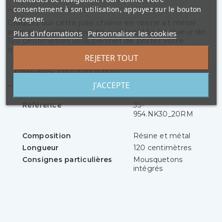
consentement à son utilisation, appuyez sur le bouton
Accepter.
Craquez sur cette jolie chaine en résine et métal
avec ses maillons tout en nuances ! Sa longueur de
Plus d'informations
Personnaliser les cookies
120 centimètres vous permet de porter votre
ouvrage en bandoulière.
REJETER TOUT
Détails du produit
J'ACCEPTE
Référence
3S-
954.NK30_20RM
Composition
Résine et métal
Longueur
120 centimètres
Consignes particulières
Mousquetons
intégrés