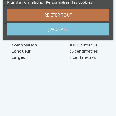
Plus d'informations
Personnaliser les cookies
pour coudre les anses à vos ouvrages.
REJETER TOUT
Détails du produit
J'ACCEPTE
Référence
LC-ASC-n
Composition
100% Similicuir
Longueur
35 centimètres
Largeur
2 centimètres