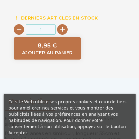
DERNIERS ARTICLES EN STOCK
8,95 €
AJOUTER AU PANIER
Description
Ce site Web utilise ses propres cookies et ceux de tiers
pour améliorer nos services et vous montrer des
publicités liées à vos préférences en analysant vos
Finissez vos sacs en beauté avec nos anses en
habitudes de navigation. Pour donner votre
similicuir !
consentement à son utilisation, appuyez sur le bouton
Accepter.
Pack de 2 anses en similicuir, longueur 35cm et
largeur 2 centimètres, avec des pré-trous prévis