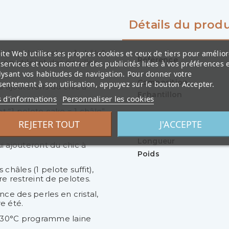
Détails du produ
pt “1 pelote cake = 1 châle”
ite Web utilise ses propres cookies et ceux de tiers pour amélior
Référence
n utilisant des aiguilles
services et vous montrer des publicités liées à vos préférences 
lysant vos habitudes de navigation. Pour donner votre
Composition
entement à son utilisation, appuyez sur le bouton Accepter.
i ajouterons du chic à
Echantillon
s d'informations
Personnaliser les cookies
pt “1 pelote cake = 1 châle”
Aiguilles
n utilisant des aiguilles
REJETER TOUT
J'ACCEPTE
Crochet
Longueur
i ajouteront du chic à
Poids
hâles (1 pelote suffit),
e restreint de pelotes.
nce des perles en cristal,
e été.
 à 30°C programme laine