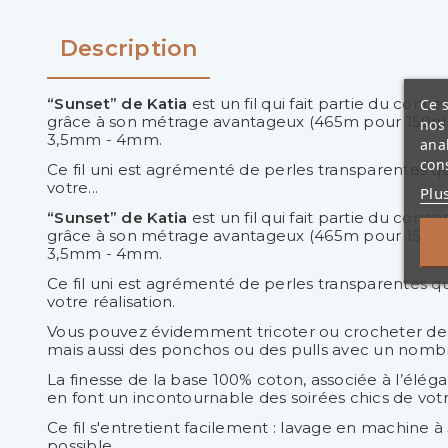
Description
“Sunset” de Katia
est un fil qui fait partie du conce
Ce s
grâce à son métrage avantageux (465m pour 150g), e
nos 
3,5mm - 4mm.
ana
cons
Ce fil uni est agrémenté de perles transparentes qu
votre...
Plu
“Sunset” de Katia
est un fil qui fait partie du conce
grâce à son métrage avantageux (465m pour 150g), e
3,5mm - 4mm.
Ce fil uni est agrémenté de perles transparentes qu
votre réalisation.
Vous pouvez évidemment tricoter ou crocheter des c
mais aussi des ponchos ou des pulls avec un nombr
La finesse de la base 100% coton, associée à l’éléga
en font un incontournable des soirées chics de votr
Ce fil s'entretient facilement : lavage en machine
possible.