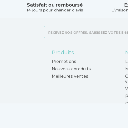
Satisfait ou remboursé
E
14 jours pour changer d'avis
Livraiso
Produits
N
Promotions
L
Nouveaux produits
M
Meilleures ventes
C
v
V
P
C
M