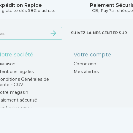
xpédition Rapide
Paiement Sécuri
n gratuite dès 58€ d'achats
CB, PayPal, chèque.
SUIVEZ LAINES CENTER SUR
otre société
Votre compte
ivraison
Connexion
entions légales
Mes alertes
onditions Générales de
ente - CGV
otre magasin
aiement sécurisé
ontactez-nous
agasins