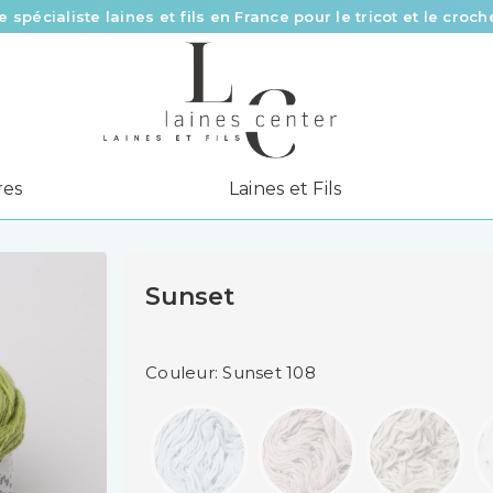
e spécialiste laines et fils en France pour le tricot et le croch
Des fils de qualité à tous les prix pour toutes vos envies !
Livraison offerte à partir de 58 € d’achat
res
Laines et Fils
Sunset
Couleur: Sunset 108