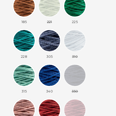
185
221
225
228
305
310
315
340
350