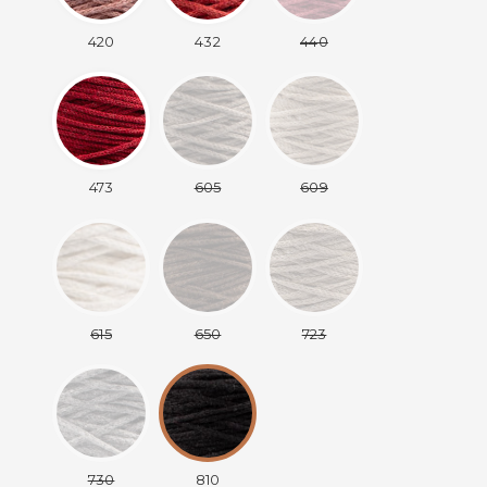
420
432
440
473
605
609
615
650
723
730
810