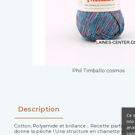
Phil Timballo cosmos
Description
Ce s
nos 
Cotton, Polyamide et brillance... Recette parfaite 
ana
donne la pêche ! Une structure en chainette et un 
cons