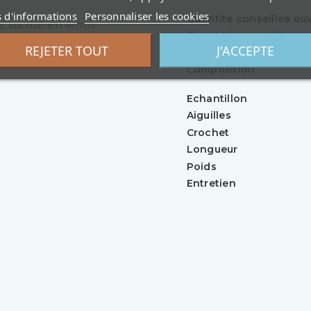
s d'informations
Personnaliser les cookies
Quantité conseillée o
e, tricoté en 4mm.
Quantité conseillée ou
REJETER TOUT
J'ACCEPTE
Quantité conseillée ou
Composition
Echantillon
Aiguilles
Crochet
Longueur
Poids
Entretien