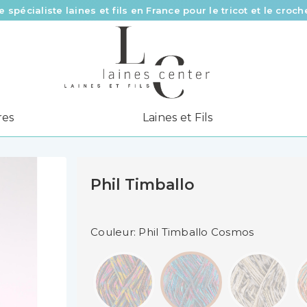
e spécialiste laines et fils en France pour le tricot et le croch
Des fils de qualité à tous les prix pour toutes vos envies !
Livraison offerte à partir de 58 € d’achat
res
Laines et Fils
Phil Timballo
Couleur: Phil Timballo Cosmos