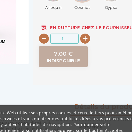
Arlequin
Cosmos
Gypse
EN RUPTURE CHEZ LE FOURNISSE
7,00 €
INDISPONIBLE
Détails du produ
ite Web utilise ses propres cookies et ceux de tiers pour amélior
services et vous montrer des publicités liées à vos préférences 
pour un coton d'été qui
lysant vos habitudes de navigation. Pour donner votre
Référence
effet chamarré brillant qui
entement à son utilisation, appuyez sur le bouton Accepter.