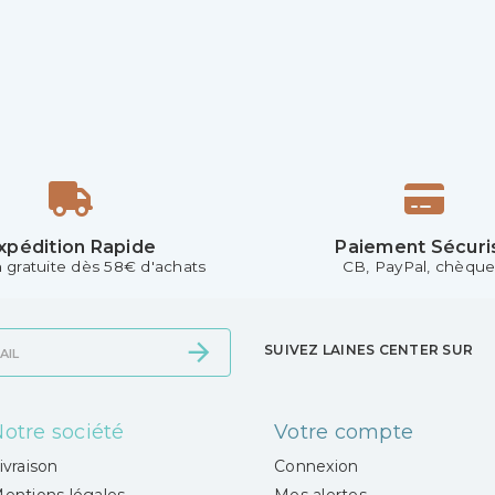
xpédition Rapide
Paiement Sécuri
n gratuite dès 58€ d'achats
CB, PayPal, chèque.
SUIVEZ LAINES CENTER SUR
otre société
Votre compte
ivraison
Connexion
entions légales
Mes alertes