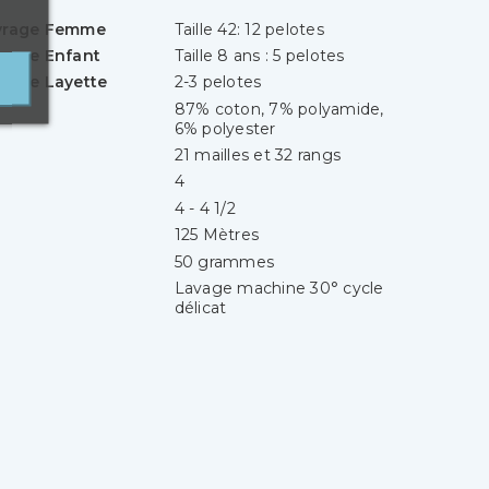
uvrage Femme
Taille 42: 12 pelotes
vrage Enfant
Taille 8 ans : 5 pelotes
vrage Layette
2-3 pelotes
87% coton, 7% polyamide,
6% polyester
21 mailles et 32 rangs
4
4 - 4 1/2
125 Mètres
50 grammes
Lavage machine 30° cycle
délicat