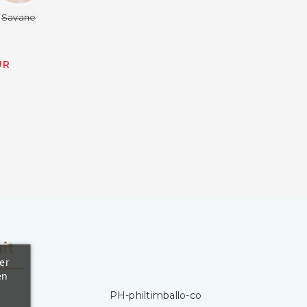
Savane
UR
it
er
en
PH-philtimballo-co