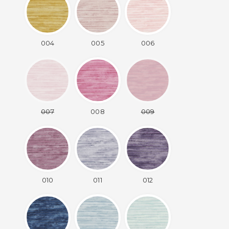
004
005
006
007
008
009
010
011
012