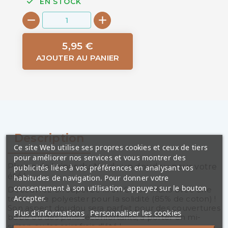
EN STOCK
5,95 €
AJOUTER AU PANIER
Description
Ce site Web utilise ses propres cookies et ceux de tiers
pour améliorer nos services et vous montrer des
Plume de Laines du Nord : un doudou pour votre
publicités liées à vos préférences en analysant vos
été !
habitudes de navigation. Pour donner votre
consentement à son utilisation, appuyez sur le bouton
Découvrez un superbe fil en Coton Mako avec une
Accepter.
touche de polyester pour la solidité (85% de coton) !
Son aspect doudou sera parfait pour des couvertures
Plus d'informations
Personnaliser les cookies
bébé ou des pulls réconfortants, à porter en mi-
saison ou les soirs frais d'été !