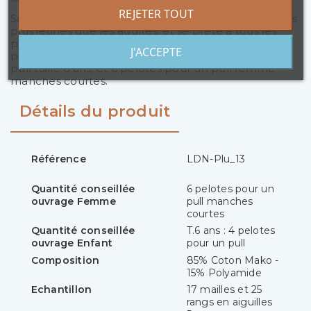
REJETER TOUT
Sa gamme e couleur complète séduira aussi bien les
plus jeunes que les adultes, et se prête à tous les
projets, tout comme son numéro d'aiguille
J'ACCEPTE
polyvalent (6mm). Il vous faudra 4 pelotes pour un
pull taille 6 ans, et 6 pelotes pour un pull femme
manches courtes.
Détails du produit
Référence
LDN-Plu_13
Quantité conseillée
6 pelotes pour un
ouvrage Femme
pull manches
courtes
Quantité conseillée
T.6 ans : 4 pelotes
ouvrage Enfant
pour un pull
Composition
85% Coton Mako -
15% Polyamide
Echantillon
17 mailles et 25
rangs en aiguilles