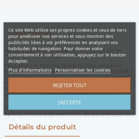
Ce site Web utilise ses propres cookies et ceux de tiers
Description
pour améliorer nos services et vous montrer des
publicités liées à vos préférences en analysant vos
habitudes de navigation. Pour donner votre
WOW GLAMOUR de Katia
: faites vous un sac en
consentement à son utilisation, appuyez sur le bouton
tricotant avec les doigts !
Accepter.
Vous aimez le look des sacs faits main, vous avez
Plus d'informations
Personnaliser les cookies
envie de grosses mailles, vous ne savez pas tricoter ?
Wow Glamour est là pour vous ! Avec sa gamme de
couleur punchy et son effet métallisé, réaliser votre
REJETER TOUT
sac en un rien de temps grâce à la technique du
tricot à la main (
)
EXPLIQUÉE DANS CETTE VIDÉO !
J'ACCEPTE
Une bobine vous suffit pour un petit sac porté
épaule, et vous allez avoir envie de les collectionner !
Détails du produit