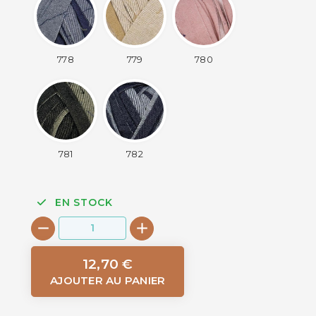
778
779
780
781
782
EN STOCK
12,70 €
AJOUTER AU PANIER