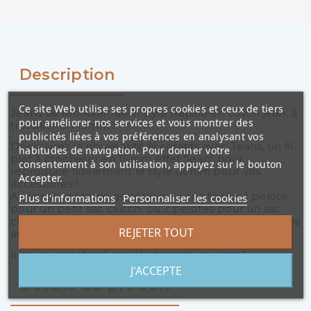
Description
Ce site Web utilise ses propres cookies et ceux de tiers
Jeans de Mondial : un fil style trapillo en coton jean, à
pour améliorer nos services et vous montrer des
travailler en 15mm !
publicités liées à vos préférences en analysant vos
Découvrez la nouveauté fil créatifs avec Jeans, un fil
habitudes de navigation. Pour donner votre
plat à crocheter en 15mm effet "jean" pour
consentement à son utilisation, appuyez sur le bouton
reproduire fidèlement le style denim pour vos
Accepter.
accessoires !
Avec son métrage généreux, il vous faudra 1 pelote
Plus d'informations
Personnaliser les cookies
pour un petit sac clutch, ou 2 pelotes pour un sac
classique ! Doux au toucher mais très résistant, il vous
REJETER TOUT
accompagne partout.
Il ne vous reste plus qu'à choisir la couleur !
J'ACCEPTE
Détails du produit