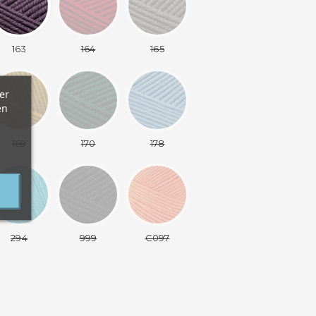
163
164
165
er
en
169
170
178
294
999
C097