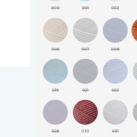
000
001
002
006
007
008
019
021
022
026
030
031