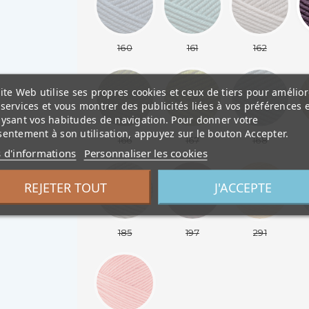
160
161
162
ite Web utilise ses propres cookies et ceux de tiers pour amélior
services et vous montrer des publicités liées à vos préférences 
lysant vos habitudes de navigation. Pour donner votre
entement à son utilisation, appuyez sur le bouton Accepter.
166
167
168
s d'informations
Personnaliser les cookies
REJETER TOUT
J'ACCEPTE
185
197
291