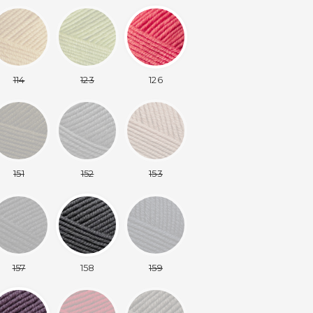
114
123
126
151
152
153
157
158
159