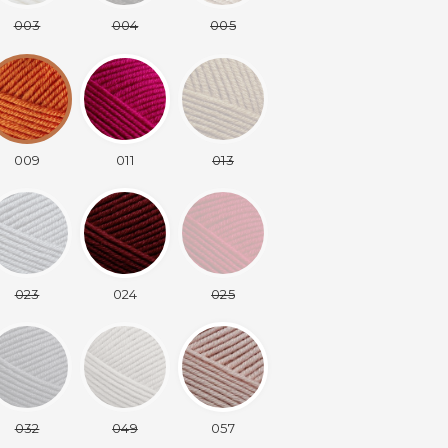
003
004
005
009
011
013
023
024
025
032
049
057