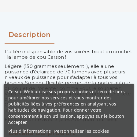
Description
L'alliée indispensable de vos soirées tricot ou crochet
: la lampe de cou Carson !
Légère (150 grammes seulement !), elle a une
puissance d'éclairage de 70 lumens avec plusieurs
niveaux de puissance pour s'adapter à tous vos
besoins. Son cou flexible permet de la porter autour
du cou et de l'orienter comme vous le souhaitez.
Ce site Web utilise ses propres cookies et ceux de tiers
Vous pouvez également l'enrouler autour d'une tête
pour améliorer nos services et vous montrer des
de lit !
publicités liées à vos préférences en analysant vos
Chacune des deux lampes peut être contrôlée
habitudes de navigation. Pour donner votre
individuellement.
consentement à son utilisation, appuyez sur le bouton
Elle fonctionne avec 3 piles AAA (non fournies).
Accepter.
Plus d'informations
Personnaliser les cookies
Détails du produit