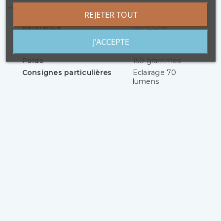
REJETER TOUT
Référence
MP-LCAR
J'ACCEPTE
Composition
Plastique et metal
Poids
150 grammes
Consignes particulières
Eclairage 70
lumens