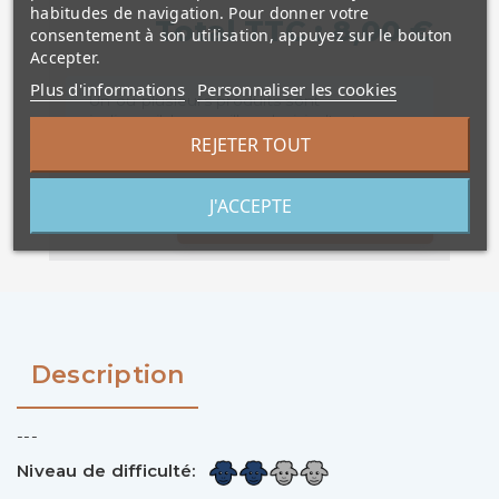
habitudes de navigation. Pour donner votre
Total TTC :
8,00 €
consentement à son utilisation, appuyez sur le bouton
Accepter.
Plus d'informations
Personnaliser les cookies
Un ou plusieurs produits sont
indisponibles, veuillez choisir d'autres
variantes avant d'ajouter au panier
REJETER TOUT
J'ACCEPTE
AJOUTER AU PANIER
Description
---
Niveau de difficulté: