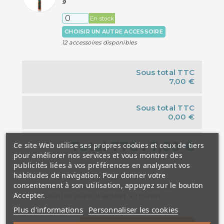
9
En stock
CHOISIR UN AUTRE ACCESSOIRE
12 accessoires disponibles
Sous total TTC
7,00 €
Sous total TTC
0,00 €
Total TTC :
7,00 €
Ce site Web utilise ses propres cookies et ceux de tiers
pour améliorer nos services et vous montrer des
publicités liées à vos préférences en analysant vos
habitudes de navigation. Pour donner votre
Un ou plusieurs produits sont
consentement à son utilisation, appuyez sur le bouton
indisponibles, veuillez choisir d'autres
Accepter.
variantes avant d'ajouter au panier
Plus d'informations
Personnaliser les cookies