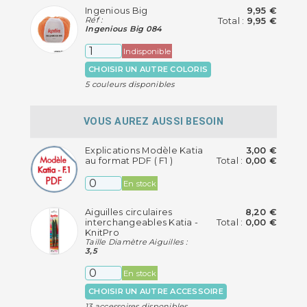
Ingenious Big
9,95 €
Réf :
Total :
9,95 €
Ingenious Big 084
Indisponible
CHOISIR UN AUTRE COLORIS
5 couleurs disponibles
VOUS AUREZ AUSSI BESOIN
Explications Modèle Katia
3,00 €
au format PDF ( F1 )
Total :
0,00 €
En stock
Aiguilles circulaires
8,20 €
interchangeables Katia -
Total :
0,00 €
KnitPro
Taille Diamètre Aiguilles :
3,5
En stock
CHOISIR UN AUTRE ACCESSOIRE
13 accessoires disponibles