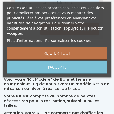
Un ou plusieurs produits sont
indisponibles, veuillez choisir d'autres
Ce site Web utilise ses propres cookies et ceux de tiers
variantes avant d'ajouter au panier
pour améliorer nos services et vous montrer des
publicités liées à vos préférences en analysant vos
habitudes de navigation. Pour donner votre
consentement à son utilisation, appuyez sur le bouton
AJOUTER AU PANIER
Accepter.
Plus d'informations
Personnaliser les cookies
REJETER TOUT
Description
J'ACCEPTE
Voici votre "Kit Modèle" de
Bonnet
femme
en Ingenious Big de Katia
.
C'est un modèle Katia de
mi saison ou hiver, à réaliser au tricot.
Votre Kit est composé du nombre de pelotes
nécessaires pour la réalisation, suivant la ou les
tailles.
Attention, votre KIT ne comporte pas d'office les