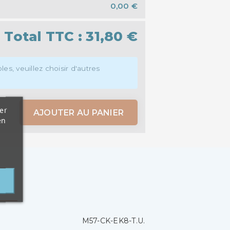
0,00 €
Total TTC :
31,80 €
es, veuillez choisir d'autres
er
AJOUTER AU PANIER
en
it
M57-CK-EK8-T.U.