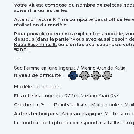
Votre Kit est composé du nombre de pelotes nécess
suivant la ou les tailles.
Attention, votre KIT ne comporte pas d'office les e
réalisation du modèle.
Pour pouvoir obtenir vos explications modèle, vou
dessous (dans la partie "Vous avez aussi besoin de :
Katia Easy Knits 8
, ou bien les explications de vo
"PDF".
---
Sac Femme en laine Ingenua / Merino Aran de Katia
Niveau de difficulté :
Modèle :
au crochet
Fils utilisés :
Ingenua 072 et Merino Aran 053
Crochet :
n°5 -
Points utilisés :
Maille coulée, Mail
Autres techniques :
Anneau magique, Maille serrée
Le modèle de la photo correspond à la taille :
Uniq