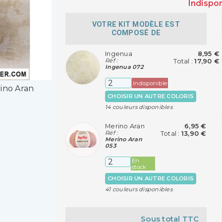
Indispo
VOTRE KIT MODÈLE EST
COMPOSÉ DE
Ingenua
8,95 €
Réf :
Total :
17,90 €
Ingenua 072
Indisponible
ino Aran
CHOISIR UN AUTRE COLORIS
14 couleurs disponibles
Merino Aran
6,95 €
Réf :
Total :
13,90 €
Merino Aran
053
En
stock
CHOISIR UN AUTRE COLORIS
41 couleurs disponibles
Sous total TTC