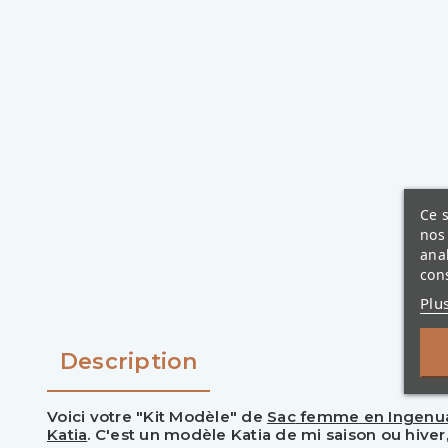
Ce s
nos 
ana
cons
Plu
Description
Voici votre "Kit Modèle" de
Sac
femme en Ingenua
Katia
.
C'est un modèle Katia de mi saison ou hiver, 