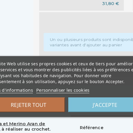
31,80 €
Un ou plusieurs produits sont indisponibl
variantes avant d'ajouter au panier
ite Web utilise ses propres cookies et ceux de tiers pour amélior
services et vous montrer des publicités liées à vos préférences 
lysant vos habitudes de navigation. Pour donner votre
entement à son utilisation, appuyez sur le bouton Accepter.
s d'informations
Personnaliser les cookies
REJETER TOUT
J'ACCEPTE
Détails du produ
 et Merino Aran de
Référence
à réaliser au crochet.