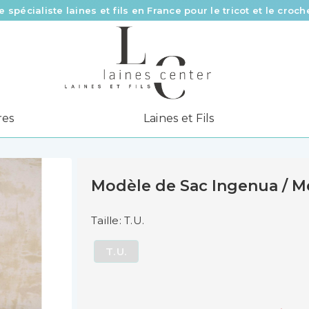
e spécialiste laines et fils en France pour le tricot et le croch
Des fils de qualité à tous les prix pour toutes vos envies !
Livraison offerte à partir de 58 € d’achat
res
Laines et Fils
Modèle de Sac Ingenua / M
Taille: T.U.
T.U.