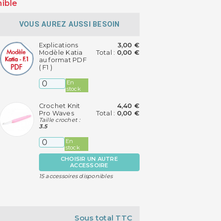
nible
VOUS AUREZ AUSSI BESOIN
Explications
3,00 €
Modèle Katia
Total :
0,00 €
au format PDF
( F1 )
En
stock
Crochet Knit
4,40 €
Pro Waves
Total :
0,00 €
Taille crochet :
3.5
En
stock
CHOISIR UN AUTRE
ACCESSOIRE
15 accessoires disponibles
Sous total TTC