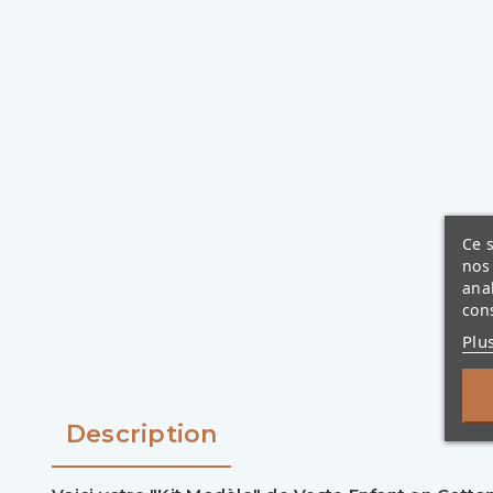
Ce s
nos 
ana
cons
Plu
Description