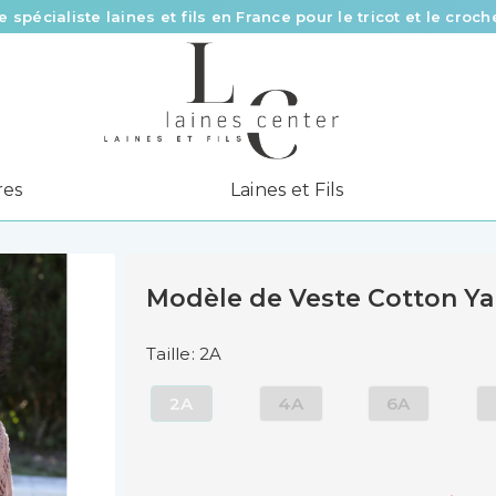
e spécialiste laines et fils en France pour le tricot et le croch
Des fils de qualité à tous les prix pour toutes vos envies !
Livraison offerte à partir de 58 € d’achat
res
Laines et Fils
Modèle de Veste Cotton Ya
Taille: 2A
2A
4A
6A