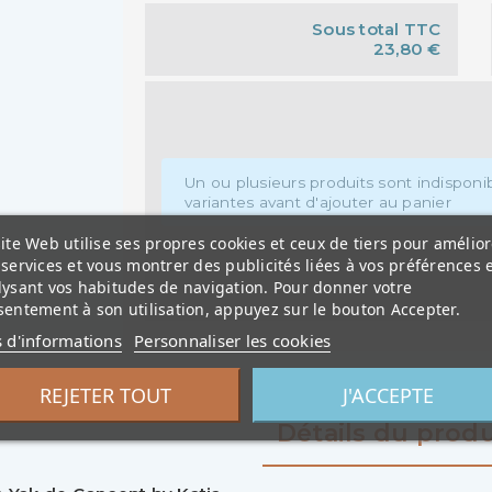
Sous total TTC
23,80 €
Un ou plusieurs produits sont indisponibl
variantes avant d'ajouter au panier
ite Web utilise ses propres cookies et ceux de tiers pour amélior
services et vous montrer des publicités liées à vos préférences 
lysant vos habitudes de navigation. Pour donner votre
entement à son utilisation, appuyez sur le bouton Accepter.
s d'informations
Personnaliser les cookies
REJETER TOUT
J'ACCEPTE
Détails du produ