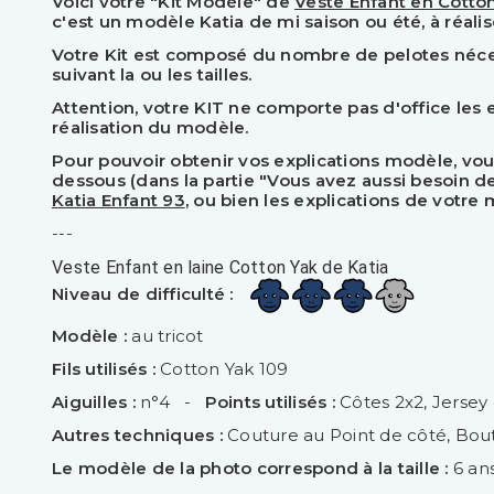
Voici votre "Kit Modèle" de
Veste Enfant en Cotto
c'est un modèle Katia de mi saison ou été, à réalise
Votre Kit est composé du nombre de pelotes nécess
suivant la ou les tailles.
Attention, votre KIT ne comporte pas d'office les e
réalisation du modèle.
Pour pouvoir obtenir vos explications modèle, vou
dessous (dans la partie "Vous avez aussi besoin de :
Katia Enfant 93
, ou bien les explications de votre
---
Veste Enfant en laine Cotton Yak de Katia
Niveau de difficulté :
Modèle :
au tricot
Fils utilisés :
Cotton Yak 109
Aiguilles :
n°4 -
Points utilisés :
Côtes 2x2, Jersey 
Autres techniques :
Couture au Point de côté, Bout
Le modèle de la photo correspond à la taille :
6 an