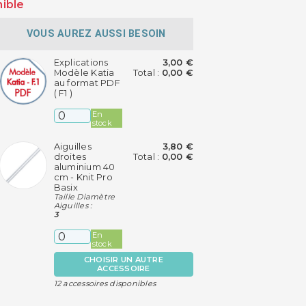
nible
VOUS AUREZ AUSSI BESOIN
Explications
3,00 €
Modèle Katia
Total :
0,00 €
au format PDF
( F1 )
En
stock
Aiguilles
3,80 €
droites
Total :
0,00 €
aluminium 40
cm - Knit Pro
Basix
Taille Diamètre
Aiguilles :
3
En
stock
CHOISIR UN AUTRE
ACCESSOIRE
12 accessoires disponibles