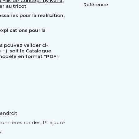
n Yak de Concept by Katia
,
Référence
r au tricot.
aires pour la réalisation,
xplications pour la
s pouvez valider ci-
"), soit le
Catalogue
 modèle en format "PDF".
endroit
onnières rondes, Pt ajouré
s