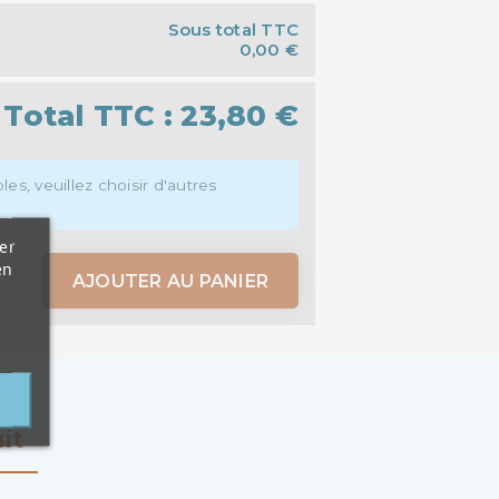
Sous total TTC
0,00 €
Total TTC :
23,80 €
es, veuillez choisir d'autres
er
en
AJOUTER AU PANIER
it