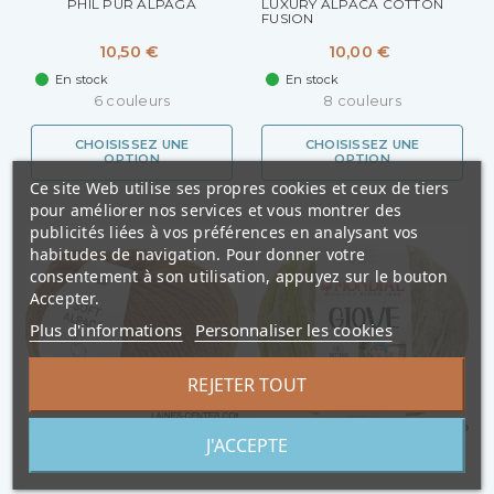
PHIL PUR ALPAGA
LUXURY ALPACA COTTON
FUSION
10,50 €
10,00 €
En stock
En stock
6 couleurs
8 couleurs
CHOISISSEZ UNE
CHOISISSEZ UNE
OPTION
OPTION
Ce site Web utilise ses propres cookies et ceux de tiers
pour améliorer nos services et vous montrer des
publicités liées à vos préférences en analysant vos
habitudes de navigation. Pour donner votre
consentement à son utilisation, appuyez sur le bouton
Accepter.
Plus d'informations
Personnaliser les cookies
REJETER TOUT
J'ACCEPTE
SOFT ALPACA
GIOVE