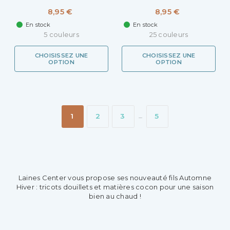
8,95 €
8,95 €
En stock
En stock
5 couleurs
25 couleurs
CHOISISSEZ UNE
CHOISISSEZ UNE
OPTION
OPTION
1
2
3
5
…
Laines Center vous propose ses nouveauté fils Automne
Hiver : tricots douillets et matières cocon pour une saison
bien au chaud !