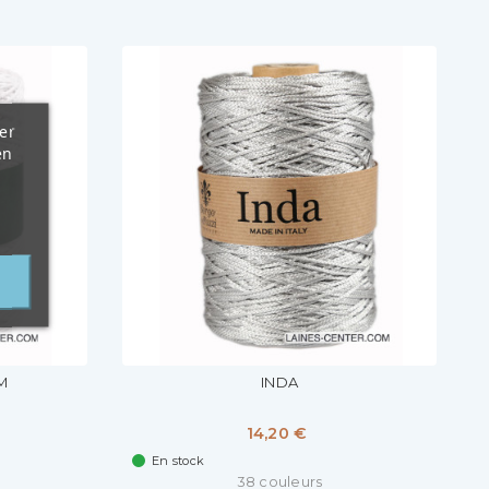
er
en
M
INDA
14,20 €
En stock
38 couleurs