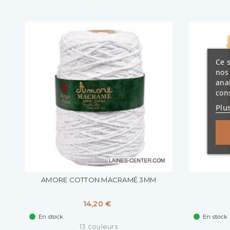
Ce s
nos 
ana
cons
Plu
AMORE COTTON MACRAMÉ 3MM
14,20 €
En stock
En stock
13 couleurs