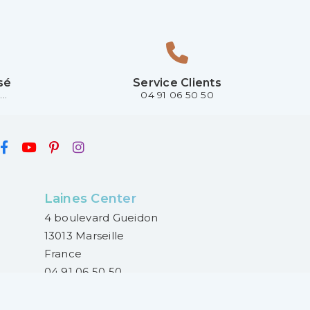
sé
Service Clients
..
04 91 06 50 50
Laines Center
4 boulevard Gueidon
13013 Marseille
France
04 91 06 50 50
Lundi :
14h30 - 18h30