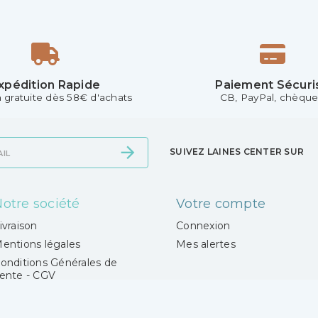
xpédition Rapide
Paiement Sécuri
n gratuite dès 58€ d'achats
CB, PayPal, chèque.
SUIVEZ LAINES CENTER SUR
otre société
Votre compte
ivraison
Connexion
entions légales
Mes alertes
onditions Générales de
ente - CGV
otre magasin
aiement sécurisé