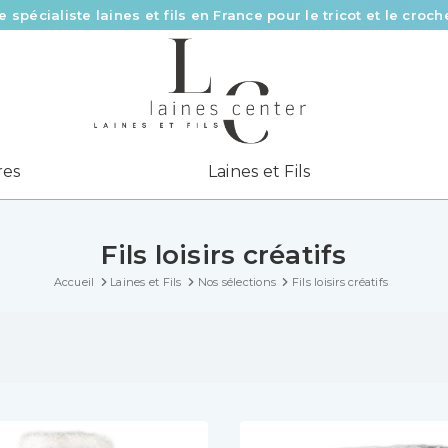
e spécialiste laines et fils en France pour le tricot et le croch
Des fils de qualité à tous les prix pour toutes vos envies !
Livraison offerte à partir de 58 € d’achat
res
Laines et Fils
Fils loisirs créatifs
Accueil
Laines et Fils
Nos sélections
Fils loisirs créatifs