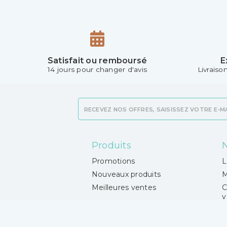
Satisfait ou remboursé
E
14 jours pour changer d'avis
Livraiso
Produits
N
Promotions
L
Nouveaux produits
M
Meilleures ventes
C
v
V
P