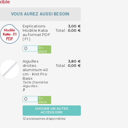
nible
VOUS AUREZ AUSSI BESOIN
Explications
3,00 €
Modèle Katia
Total :
0,00 €
au format PDF
( F1 )
En
stock
Aiguilles
3,80 €
droites
Total :
0,00 €
aluminium 40
cm - Knit Pro
Basix
Taille Diamètre
Aiguilles :
3
En
stock
CHOISIR UN AUTRE
ACCESSOIRE
12 accessoires disponibles