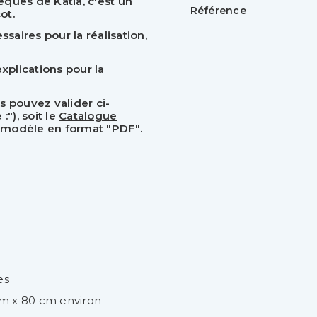
eques de Katia
, c'est un
Référence
ot.
aires pour la réalisation,
xplications pour la
s pouvez valider ci-
"), soit le
Catalogue
re modèle en format "PDF".
es
m x 80 cm environ