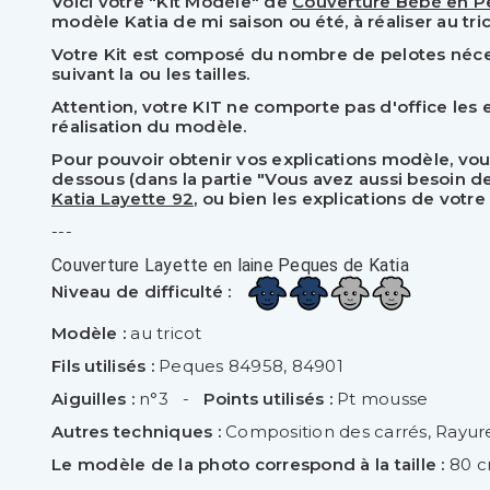
Voici votre "Kit Modèle" de
Couverture Bébé en P
modèle Katia de mi saison ou été, à réaliser au tric
Votre Kit est composé du nombre de pelotes nécess
suivant la ou les tailles.
Attention, votre KIT ne comporte pas d'office les e
réalisation du modèle.
Pour pouvoir obtenir vos explications modèle, vou
dessous (dans la partie "Vous avez aussi besoin de :
Katia Layette 92
, ou bien les explications de vot
---
Couverture Layette en laine Peques de Katia
Niveau de difficulté :
Modèle :
au tricot
Fils utilisés :
Peques 84958, 84901
Aiguilles :
n°3 -
Points utilisés :
Pt mousse
Autres techniques :
Composition des carrés, Rayur
Le modèle de la photo correspond à la taille :
80 c