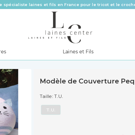
e spécialiste laines et fils en France pour le tricot et le croch
Des fils de qualité à tous les prix pour toutes vos envies !
Livraison offerte à partir de 58 € d’achat
res
Laines et Fils
Modèle de Couverture Pe
Taille: T.U.
T.U.