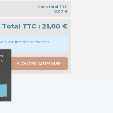
Sous total TTC
0,00 €
Total TTC :
21,00 €
es, veuillez choisir d'autres
er
en
AJOUTER AU PANIER
it