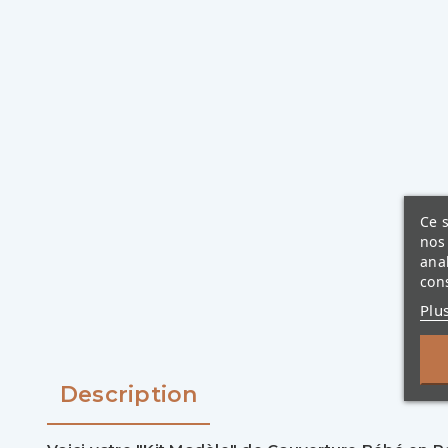
Ce s
nos 
ana
cons
Plu
Description