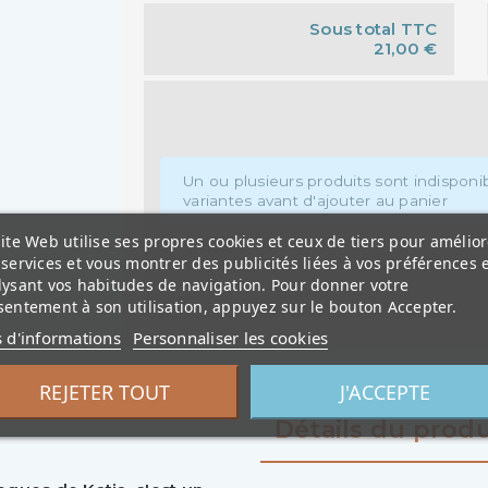
Sous total TTC
21,00 €
Un ou plusieurs produits sont indisponibl
variantes avant d'ajouter au panier
ite Web utilise ses propres cookies et ceux de tiers pour amélior
services et vous montrer des publicités liées à vos préférences 
lysant vos habitudes de navigation. Pour donner votre
entement à son utilisation, appuyez sur le bouton Accepter.
s d'informations
Personnaliser les cookies
REJETER TOUT
J'ACCEPTE
Détails du produ