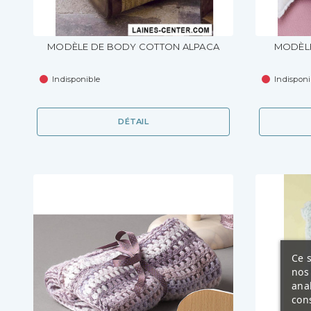
MODÈLE DE BODY COTTON ALPACA
MODÈLE
Indisponible
Indisponi
DÉTAIL
Ce s
nos 
ana
cons