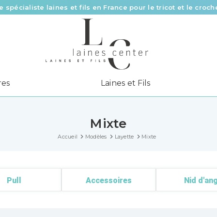
Des fils de qualité à tous les prix pour toutes vos envies !
Livraison offerte à partir de 58 € d’achat
e spécialiste laines et fils en France pour le tricot et le croch
res
Laines et Fils
Mixte
Accueil
Modèles
Layette
Mixte
Pull
Accessoires
Nid d'an