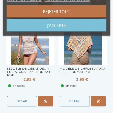
DÉTAIL
DÉTAIL
REJETER TOUT
J'ACCEPTE
MODÈLE DE DÉBARDEUR
MODÈLE DE CHÂLE NATURA
EN NATURA FIZZ - FORMAT
FIZZ - FORMAT PDF
PDF
2,95 €
2,95 €
En stock
En stock
DÉTAIL
DÉTAIL