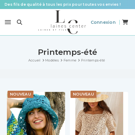
Des fils de qualité à tous les prix pour toutes vos envies !
Livraison offerte à partir de 58 € d’achat
Connexion
Le spécialiste laines et fils en France pour le tricot et le crochet
Printemps-été
Accueil
Modèles
Femme
Printemps-été
NOUVEAU
NOUVEAU