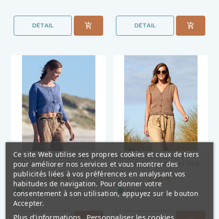
DÉTAIL
DÉTAIL
Ce site Web utilise ses propres cookies et ceux de tiers
MODÈLE DE CARDIGAN EN
MODÈLE DE GILET EN
pour améliorer nos services et vous montrer des
GEISHA - FORMAT PDF
MARGARITA- FORMAT PDF
publicités liées à vos préférences en analysant vos
3,50 €
2,95 €
habitudes de navigation. Pour donner votre
En stock
En stock
consentement à son utilisation, appuyez sur le bouton
Accepter.
Plus d'informations
Personnaliser les cookies