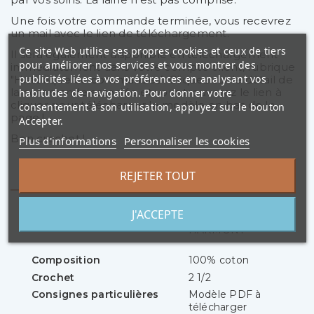
Une fois votre commande terminée, vous recevrez
un mail avec le lien de téléchargement.
Ce site Web utilise ses propres cookies et ceux de tiers
Il sera également disponible en téléchargement
pour améliorer nos services et vous montrer des
immédiatement dans votre compte client, rubrique
publicités liées à vos préférences en analysant vos
"Historique de commandes". Cliquez sur le détail de
la commande associée et vous trouverez le lien à
habitudes de navigation. Pour donner votre
cliquer pour télécharger le modèle en bas de la
consentement à son utilisation, appuyez sur le bouton
page !
Accepter.
Bon crochet !
Plus d'informations
Personnaliser les cookies
Détails du produit
REJETER TOUT
J'ACCEPTE
Référence
PH-MOH-
HARMONY
Composition
100% coton
Crochet
2 1/2
Consignes particulières
Modèle PDF à
télécharger