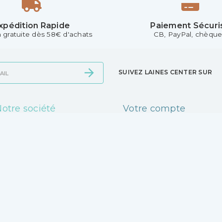
xpédition Rapide
Paiement Sécuri
n gratuite dès 58€ d'achats
CB, PayPal, chèque.
SUIVEZ LAINES CENTER SUR
otre société
Votre compte
ivraison
Connexion
entions légales
Mes alertes
onditions Générales de
ente - CGV
otre magasin
aiement sécurisé
ontactez-nous
agasins