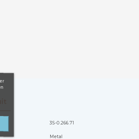
er
en
it
3S-0.266.71
Metal