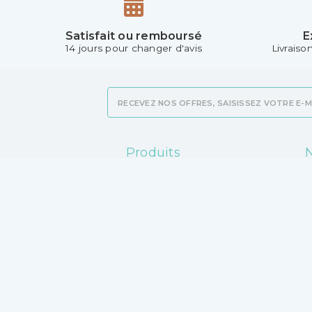
Satisfait ou remboursé
E
14 jours pour changer d'avis
Livraiso
Produits
N
Promotions
L
Nouveaux produits
M
Meilleures ventes
C
v
V
P
C
M