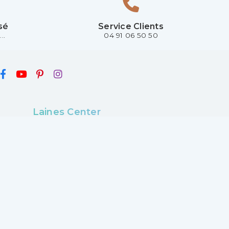
sé
Service Clients
..
04 91 06 50 50
Laines Center
4 boulevard Gueidon
13013 Marseille
France
04 91 06 50 50
Lundi :
14h30 - 18h30
Mardi au samedi :
9h30 - 13h00 et 14h30 -
18h30