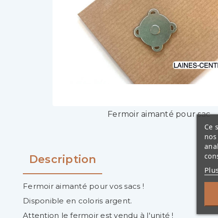
Fermoir aimanté pour sac
Ce s
nos 
ana
cons
Description
Plu
Fermoir aimanté pour vos sacs !
Disponible en coloris argent.
Attention le fermoir est vendu à l'unité !