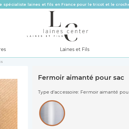
e spécialiste laines et fils en France pour le tricot et le croch
Des fils de qualité à tous les prix pour toutes vos envies !
Livraison offerte à partir de 58 € d’achat
res
Laines et Fils
cs
Fermoir aimanté pour sac
Type d'accessoire: Fermoir aimanté pou