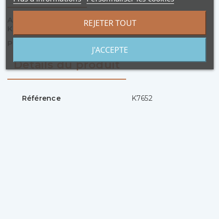
Aiguilles circulaires interchangeables Katia -
REJETER TOUT
KnitPro ( Pointes ).
Pointes Longueur standard.
J'ACCEPTE
Détails du produit
Référence
K7652