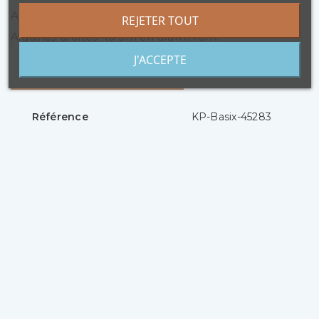
AIGUILLES DROITES A TRICOTER BASIX KNIT PRO.
REJETER TOUT
Aiguilles droites 40 cm en aluminium.
J'ACCEPTE
Détails du produit
Référence
KP-Basix-45283