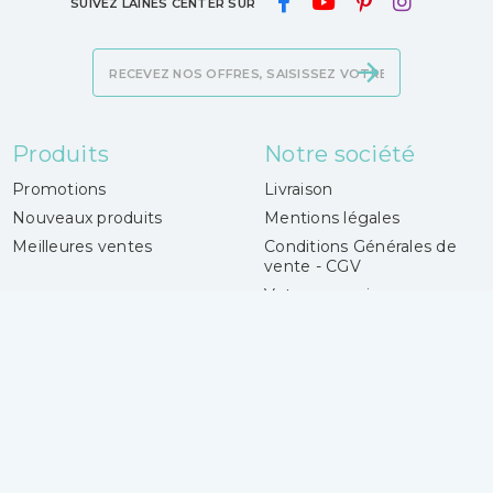
SUIVEZ LAINES CENTER SUR
Produits
Notre société
Promotions
Livraison
Nouveaux produits
Mentions légales
Meilleures ventes
Conditions Générales de
vente - CGV
Votre magasin
Paiement sécurisé
Contactez-nous
Magasins
Laines Center
Votre compte
4 boulevard Gueidon
Connexion