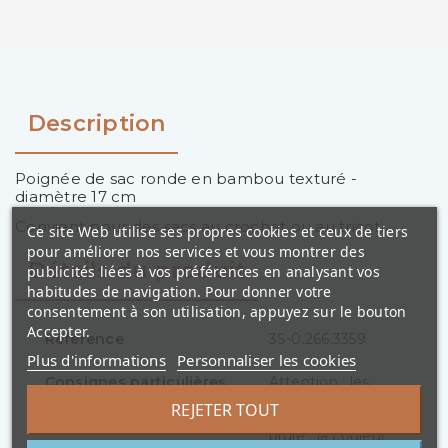
Description
Poignée de sac ronde en bambou texturé -
diamètre 17 cm
Convient pour des sacs au crochet ou au tricot.
Ce site Web utilise ses propres cookies et ceux de tiers
pour améliorer nos services et vous montrer des
Détails du produit
publicités liées à vos préférences en analysant vos
habitudes de navigation. Pour donner votre
consentement à son utilisation, appuyez sur le bouton
Accepter.
Référence
3S-0.266.3359
Plus d'informations
Personnaliser les cookies
Consignes particulières
Attention : les
poignées étant en
REJETER TOUT
bois effet "bois
brulé", la couleur