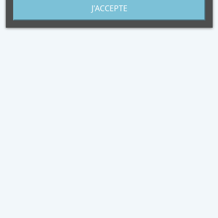
peut varier !
J'ACCEPTE
Diamètre
20cm