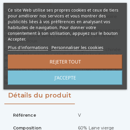
Ce site Web utilise ses propres cookies et ceux de tiers
“Atlas” de Laines Valeria est un très gros fil qui se
pour améliorer nos services et vous montrer des
travaille avec des aiguilles de 25mm ou plus, voire
publicités liées à vos préférences en analysant vos
même avec les mains et les bras.
habitudes de navigation. Pour donner votre
Grâce à sa composition contenant majoritairement
consentement à son utilisation, appuyez sur le bouton
de la laine (60% laine), vous obtiendrez un rendu
Accepter.
chaud et doux.
Plus d'informations
Personnaliser les cookies
Cette laine XXL très moelleuse, légèrement chinée
sera parfaite pour les plaids et vestes tendances qui
se tricotent en un rien de temps.
REJETER TOUT
D’entretien facile, ce fil se lave en machine à 30°C.
J'ACCEPTE
Retrouvez sur cette page les modèles réalisés avec
la laine Valeria di Roma, Atlas.
Détails du produit
Référence
V
Composition
60% Laine vierge