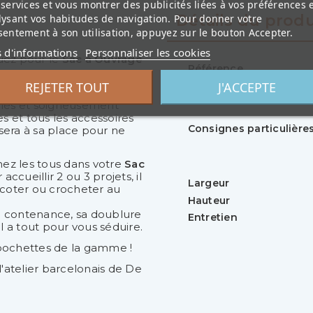
services et vous montrer des publicités liées à vos préférences 
Détails du produ
lysant vos habitudes de navigation. Pour donner votre
entement à son utilisation, appuyez sur le bouton Accepter.
s d'informations
Personnaliser les cookies
quez pour le
Sac à Ouvrage
Référence
REJETER TOUT
J'ACCEPTE
e en Espagne. Montse et sa
Composition
ublés et soigneusement
 et tous les accessoires
Consignes particulière
sera à sa place pour ne
ez les tous dans votre
Sac
cueillir 2 ou 3 projets, il
Largeur
coter ou crocheter au
Hauteur
e contenance, sa doublure
Entretien
l a tout pour vous séduire.
 pochettes de la gamme !
l'atelier barcelonais de De