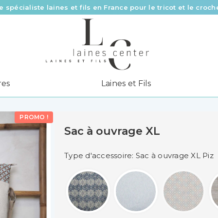
e spécialiste laines et fils en France pour le tricot et le croch
Des fils de qualité à tous les prix pour toutes vos envies !
Livraison offerte à partir de 58 € d’achat
res
Laines et Fils
PROMO !
Sac à ouvrage XL
Type d'accessoire: Sac à ouvrage XL Piz