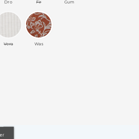
Dro
Fir
Gum
Vera
Was
er