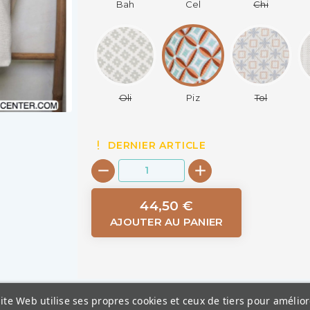
Bah
Cel
Chi
Oli
Piz
Tol
Z
DERNIER ARTICLE
44,50 €
AJOUTER AU PANIER
ite Web utilise ses propres cookies et ceux de tiers pour amélior