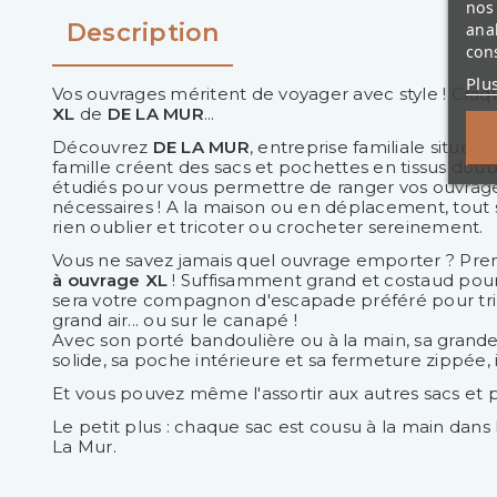
nos 
Description
ana
cons
Plu
Vos ouvrages méritent de voyager avec style ! Cra
XL
de
DE LA
MUR
...
Découvrez
DE LA MUR
, entreprise familiale situé
famille créent des sacs et pochettes en tissus do
étudiés pour vous permettre de ranger vos ouvrages
nécessaires ! A la maison ou en déplacement, tout 
rien oublier et tricoter ou crocheter sereinement.
Vous ne savez jamais quel ouvrage emporter ? Pren
à ouvrage XL
! Suffisamment grand et costaud pour ac
sera votre compagnon d'escapade préféré pour tri
grand air... ou sur le canapé !
Avec son porté bandoulière ou à la main, sa grand
solide, sa poche intérieure et sa fermeture zippée, i
Et vous pouvez même l'assortir aux autres sacs et
Le petit plus : chaque sac est cousu à la main dans 
La Mur.