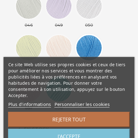
046
049
050
Ce site Web utilise ses propres cookies et ceux de tiers
053
055
056
pour améliorer nos services et vous montrer des
publicités liées à vos préférences en analysant vos
habitudes de navigation. Pour donner votre
consentement à son utilisation, appuyez sur le bouton
Accepter.
Plus d'informations
Personnaliser les cookies
057
058
REJETER TOUT
EN STOCK
J'ACCEPTE