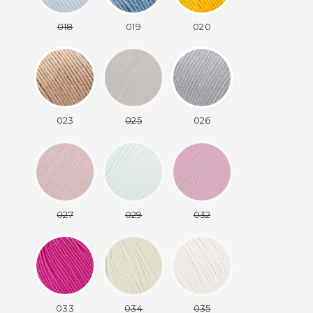
018
019
020
023
025
026
027
029
032
033
034
035