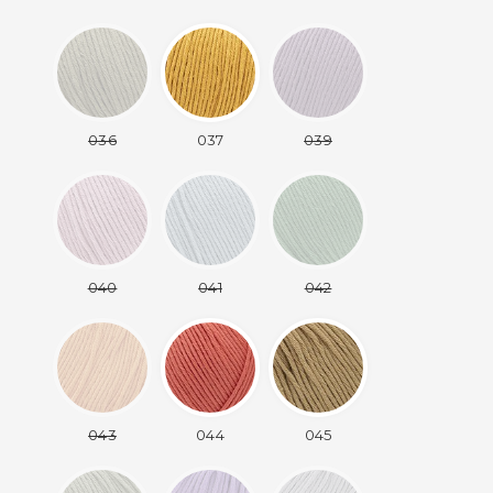
036
037
039
040
041
042
043
044
045