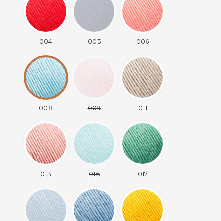
004
005
006
008
009
011
013
016
017