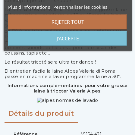
Concept 1 pelote = 1 snood !
Plus d'informations
Personnaliser les cookies
La laine
ALPES
de Valeria Lanas est une grosse laine
mèche unie qui se tricote en 12 ou 15mm. La laine
Valeria Alpes est proposée en pelotes de 100g pour
REJETER TOUT
50 m de fil. C’est une laine chaude et douce ( Riche
de 70 % de laine mérinos ) Idéale pour réaliser au
tricot ou au crochet des très gros pulls ou vestes,
J'ACCEPTE
mais aussi, des accessoires divers comme des
bonnets, snoods, écharpes… pour la maison des
coussins, tapis etc…
Le résultat tricoté sera ultra tendance !
D’entretien facile la laine Alpes Valeria di Roma,
passe en machine à laver programme laine à 30°.
Informations complémentaires pour votre grosse
laine à tricoter Valeria Alpes:
Détails du produit
Référence
V1154-421