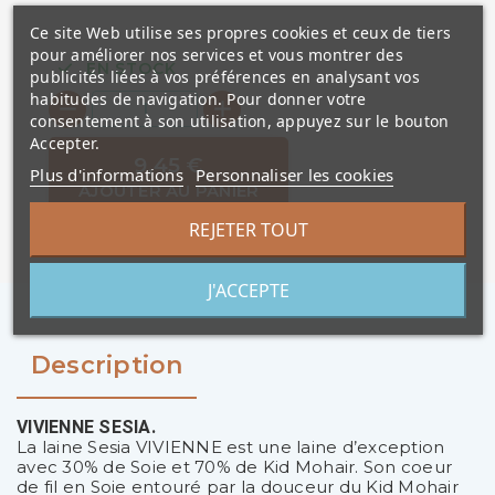
Ce site Web utilise ses propres cookies et ceux de tiers
pour améliorer nos services et vous montrer des
EN STOCK
publicités liées à vos préférences en analysant vos
habitudes de navigation. Pour donner votre
consentement à son utilisation, appuyez sur le bouton
Accepter.
9,45 €
Plus d'informations
Personnaliser les cookies
AJOUTER AU PANIER
REJETER TOUT
J'ACCEPTE
Description
VIVIENNE SESIA.
La laine Sesia VIVIENNE est une laine d’exception
avec 30% de Soie et 70% de Kid Mohair. Son coeur
de fil en Soie entouré par la douceur du Kid Mohair