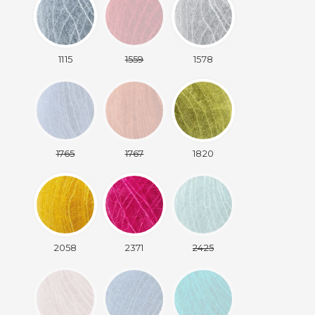
1115
1559
1578
1765
1767
1820
2058
2371
2425